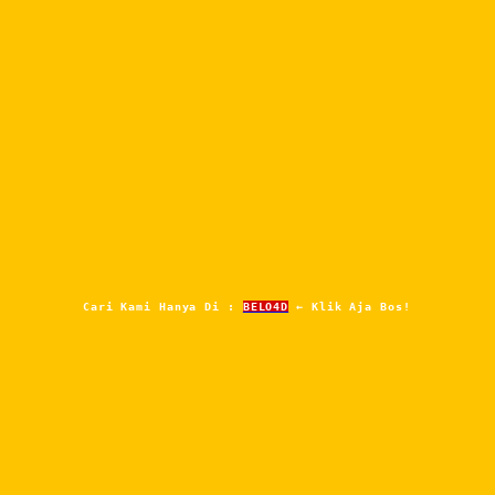
Cari Kami Hanya Di :
BELO4D
← Klik Aja Bos!