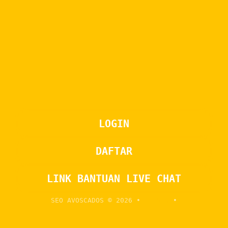
LOGIN
DAFTAR
LINK BANTUAN LIVE CHAT
SEO AVOSCADOS © 2026 •
BELO4D
•